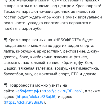
🪂 Все желающие смогут сами совершить прыжок
с парашютом в тандеме над центром Красноярска!
Также из парашютно-авиационных активностей
гостей будут ждать «прыжки» в очках виртуальной
реальности, укладка спортивного парашюта и
полёты в аэротрубе.
🪂 Кроме парашютных, на «НЕБОФЕСТЕ» будет
представлено множество других видов спорта:
лапта, киокушин, армрестлинг, фехтование, джиу-
джитсу, бокс, кикбоксинг, джампинг фитнес,
шахматы, настольный теннис, кёрлинг, футбол,
шашки, тяжёлая атлетика, воздушная гимнастика,
баскетбол, ушу, самокатный спорт, ГТО и другие.
🪂 Подробности можно узнать на
сайте
небофест.рф
(
https://clck.ru/3BunsN
), а также
здесь (
https://clck.ru/3BujJ6
) и здесь
(
https://clck.ru/3BujJ8
).