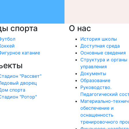
ды спорта
О нас
Футбол
История школы
Хоккей
Доступная среда
Фигурное катание
Основные сведения
Структура и органы
ъекты
управления
Документы
Стадион "Рассвет"
Образование
Ледовый дворец
Руководство.
Дом спорта
Педагогический сос
Стадион "Ротор"
Материально-технич
обеспечение и
оснащенность
тренировочного про
Финансово-хозяйств