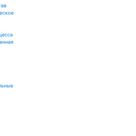
тав
еское
цесса
енная
я
льные