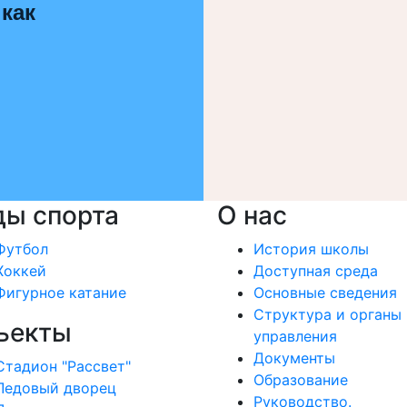
 как
ды спорта
О нас
Футбол
История школы
Хоккей
Доступная среда
Фигурное катание
Основные сведения
Структура и органы
ъекты
управления
Документы
Стадион "Рассвет"
Образование
Ледовый дворец
Руководство.