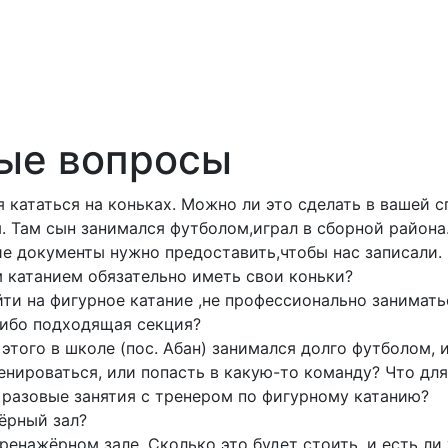
ые вопросы
ся кататься на коньках. Можно ли это сделать в вашей 
я. Там сын занимался футболом,играл в сборной района
ие документы нужно предоставить,чтобы нас записали.
 катанием обязательно иметь свои коньки?
ойти на фигурное катание ,не профессионально занимать
-либо подходящая секция?
 этого в школе (пос. Абан) занимался долго футболом, 
нироваться, или попасть в какую-то команду? Что для
 разовые занятия с тренером по фигурному катанию?
ёрный зал?
тренажёрном зале. Сколько это будет стоить, и есть ли