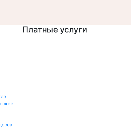
Платные услуги
тав
еское
цесса