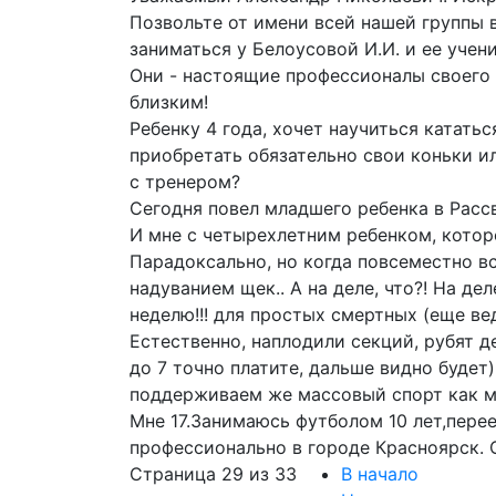
Позвольте от имени всей нашей группы 
заниматься у Белоусовой И.И. и ее уче
Они - настоящие профессионалы своего 
близким!
Ребенку 4 года, хочет научиться кататьс
приобретать обязательно свои коньки и
с тренером?
Сегодня повел младшего ребенка в Рассве
И мне с четырехлетним ребенком, которо
Парадоксально, но когда повсеместно в
надуванием щек.. А на деле, что?! На дел
неделю!!! для простых смертных (еще вед
Естественно, наплодили секций, рубят д
до 7 точно платите, дальше видно будет
поддерживаем же массовый спорт как м
Мне 17.Занимаюсь футболом 10 лет,перее
профессионально в городе Красноярск. С
Страница 29 из 33
В начало