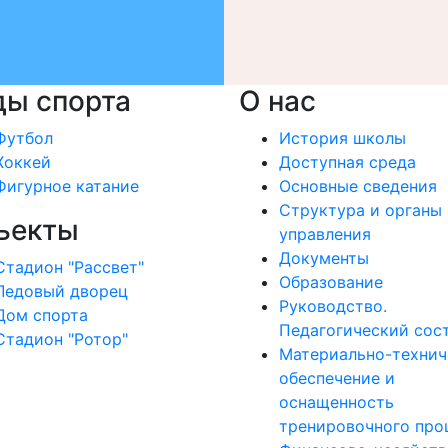
ды спорта
О нас
Футбол
История школы
Хоккей
Доступная среда
Фигурное катание
Основные сведения
Структура и органы
ъекты
управления
Документы
Стадион "Рассвет"
Образование
Ледовый дворец
Руководство.
Дом спорта
Педагогический сос
Стадион "Ротор"
Материально-технич
обеспечение и
оснащенность
тренировочного про