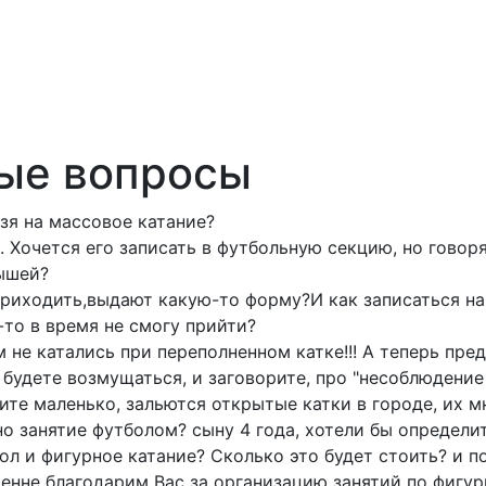
ые вопросы
зя на массовое катание?
. Хочется его записать в футбольную секцию, но говор
лышей?
приходить,выдают какую-то форму?И как записаться н
-то в время не смогу прийти?
не катались при переполненном катке!!! А теперь пред
будете возмущаться, и заговорите, про "несоблюдение 
те маленько, зальются открытые катки в городе, их мн
о занятие футболом? сыну 4 года, хотели бы определить
тбол и фигурное катание? Сколько это будет стоить? и
нне благодарим Вас за организацию занятий по фигур