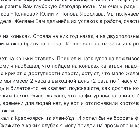
выразить Вам глубокую благодарность. Мы очень рады,
ников – Конновой Юлии и Попова Ярослава. Мы получае
дела! Желаем Вам дальнейших успехов в работе, счаст
я на коньках. Стояла на них год назад и на двухполозны
ли можно брать на прокат. И еще вопрос на занятиях р
т на коньки ставить. Пришел и наткнулся на вежливое "б
му я наобещал, что пойдем на коньках кататься, надо 
се кричат о доступности спорта, сетуют, что мало же
е мы имеем 2 часа в выходной день (2 раза по 1 часу с 
ь и билетов-то не хватает, подскажите, как достать ко
еньги (четко было сказано, что на фигурном катании с 
), времени для людей нет, ну вот и отслюнявили косточ
ожем..
хал в Красноярск из Улан-Удэ .И хотел бы не бросать 
кажите в каких клубах я могу придти на просмотр и ка