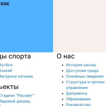
 как
ды спорта
О нас
Футбол
История школы
Хоккей
Доступная среда
Фигурное катание
Основные сведения
Структура и органы
ъекты
управления
Документы
Стадион "Рассвет"
Образование
Ледовый дворец
Руководство.