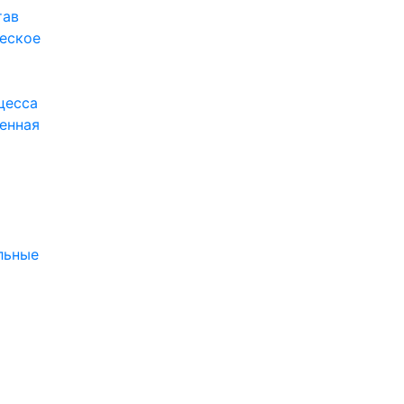
тав
еское
цесса
енная
я
льные