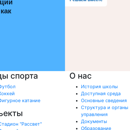
ации
 как
ды спорта
О нас
Футбол
История школы
Хоккей
Доступная среда
Фигурное катание
Основные сведения
Структура и органы
ъекты
управления
Документы
Стадион "Рассвет"
Образование