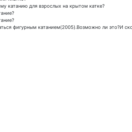
ому катанию для взрослых на крытом катке?
тание?
тание?
аться фигурным катанием(2005).Возможно ли это?И ско