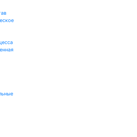
тав
еское
цесса
енная
я
льные