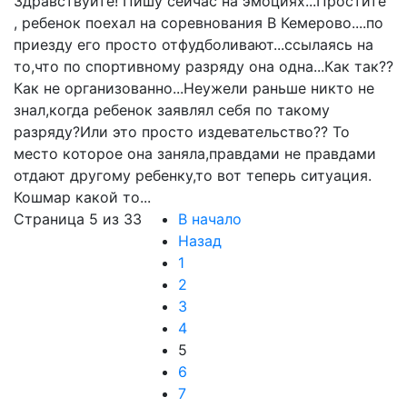
Здравствуйте! Пишу сейчас на эмоциях...Простите
, ребенок поехал на соревнования В Кемерово....по
приезду его просто отфудболивают...ссылаясь на
то,что по спортивному разряду она одна...Как так??
Как не организованно...Неужели раньше никто не
знал,когда ребенок заявлял себя по такому
разряду?Или это просто издевательство?? То
место которое она заняла,правдами не правдами
отдают другому ребенку,то вот теперь ситуация.
Кошмар какой то...
Страница 5 из 33
В начало
Назад
1
2
3
4
5
6
7